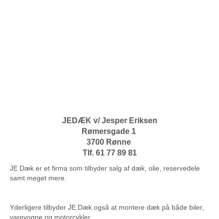
JEDÆK v/ Jesper Eriksen
Rømersgade 1
3700 Rønne
Tlf. 61 77 89 81
JE Dæk er et firma som tilbyder salg af dæk, olie, reservedele
samt meget mere.
Yderligere tilbyder JE Dæk også at montere dæk på både biler,
varevogne og motorcykler.